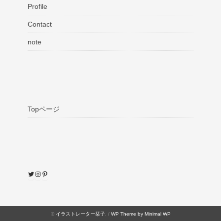
Profile
Contact
note
Topページ
Twitter
Instagram
Pinterest
©
イラストレーター栞子
. /
WP Theme by Minimal WP